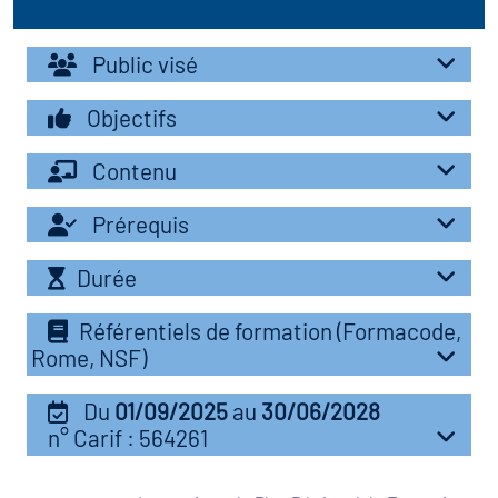
r les métiers
oire des métiers en
Public visé
r
Objectifs
fres clés métiers et
oire de l'Economie
Contenu
s
et Solidaire (ESS)
Prérequis
un lieu d'information ou
oire du secteur sanitaire
Durée
mpagnement
Référentiels de formation (Formacode,
Rome, NSF)
oire de l'Industrie
Du
01/09/2025
au
30/06/2028
toire emploi-formation
n° Carif : 564261
icap