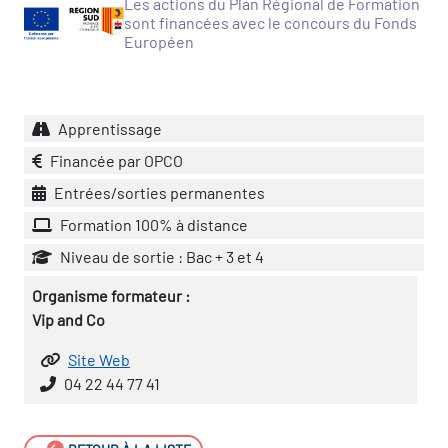
Les actions du Plan Régional de Formation
sont financées avec le concours du Fonds
vatoire des transitions
Européen
s de construction)
Apprentissage
vatoire des secteurs
(en
Financée par OPCO
 construction)
Entrées/sorties permanentes
Formation 100% à distance
Niveau de sortie : Bac + 3 et 4
Organisme formateur :
Vip and Co
Site Web
04 22 44 77 41