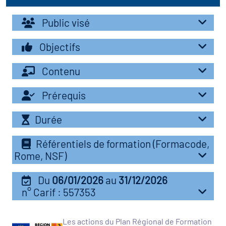
r les métiers
Public visé
oire des métiers en
r
Objectifs
fres clés métiers et
Contenu
oire de l'Economie
s
et Solidaire (ESS)
Prérequis
un lieu d'information ou
Durée
oire du secteur sanitaire
mpagnement
Référentiels de formation (Formacode,
Rome, NSF)
oire de l'Industrie
Du
06/01/2026
au
31/12/2026
n° Carif : 557353
toire emploi-formation
icap
Les actions du Plan Régional de Formation