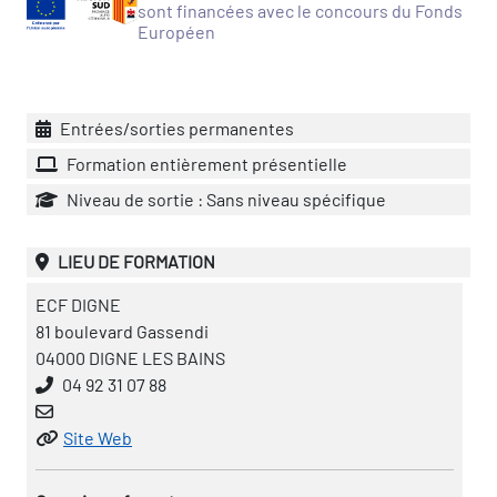
sont financées avec le concours du Fonds
Européen
vatoire des transitions
s de construction)
Entrées/sorties permanentes
vatoire des secteurs
(en
Formation entièrement présentielle
 construction)
Niveau de sortie : Sans niveau spécifique
LIEU DE FORMATION
ECF DIGNE
81 boulevard Gassendi
04000 DIGNE LES BAINS
04 92 31 07 88
Site Web