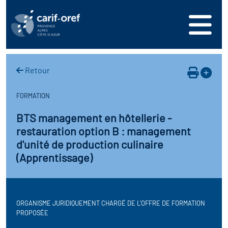
s
er
oire interrégional des
vos ressources
de la mer en
Retour
ation
une formation
s'inscrire
ranée
FORMATION
phie de l'offre de
 se connecter
oire des territoires
BTS management en hôtellerie -
n en région
restauration option B : management
ance
érencer votre offre de
ion Partenariale de la
d'unité de production culinaire
er
on
(Apprentissage)
ture (OPC)
ez-nous
r en santé et sécurité au
if Régional d’Observation
(DROS)
ORGANISME JURIDIQUEMENT CHARGÉ DE L'OFFRE DE FORMATION
PROPOSÉE