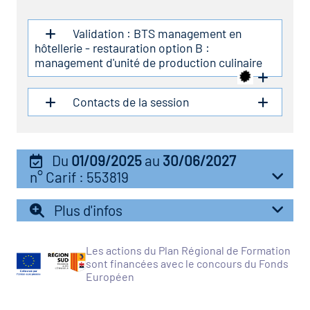
icap
Validation : BTS management en
vatoire des secteurs
(en
hôtellerie - restauration option B :
management d'unité de production culinaire
 construction)
Contacts de la session
Du
01/09/2025
au
30/06/2027
n° Carif : 553819
Plus d'infos
Les actions du Plan Régional de Formation
sont financées avec le concours du Fonds
Européen