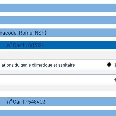
rmacode, Rome, NSF)
n° Carif : 603124
lations du génie climatique et sanitaire
n° Carif : 548403