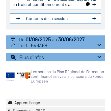
icap
en froid et conditionnement d'air
vatoire des secteurs
(en
Contacts de la session
 construction)
Du
01/09/2025
au
30/06/2027
n° Carif : 548398
Plus d'infos
Les actions du Plan Régional de Formation
sont financées avec le concours du Fonds
Européen
Apprentissage
Financée par OPCO