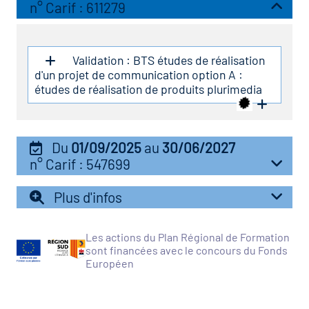
icap
n° Carif : 611279
vatoire des secteurs
(en
Validation : BTS études de réalisation
 construction)
d'un projet de communication option A :
études de réalisation de produits plurimedia
Du
01/09/2025
au
30/06/2027
n° Carif : 547699
Plus d'infos
Les actions du Plan Régional de Formation
sont financées avec le concours du Fonds
Européen