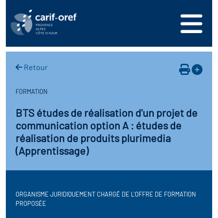
s
er
oire interrégional des
vos ressources
de la mer en
Retour
ation
une formation
s'inscrire
ranée
FORMATION
phie de l'offre de
 se connecter
oire des territoires
BTS études de réalisation d'un projet de
n en région
communication option A : études de
ance
érencer votre offre de
ion Partenariale de la
réalisation de produits plurimedia
er
on
(Apprentissage)
ture (OPC)
ez-nous
r en santé et sécurité au
if Régional d’Observation
(DROS)
ORGANISME JURIDIQUEMENT CHARGÉ DE L'OFFRE DE FORMATION
PROPOSÉE