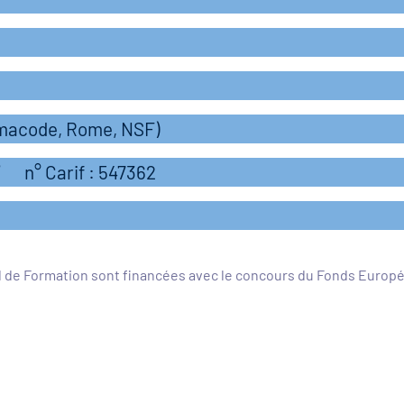
rmacode, Rome, NSF)
n° Carif : 547362
l de Formation sont financées avec le concours du Fonds Europ