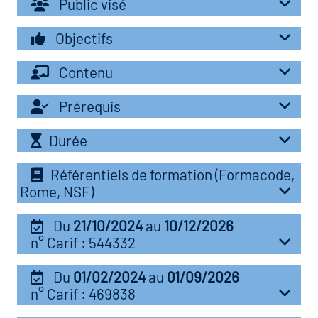
Public visé
r les métiers
oire des métiers en
Objectifs
r
Contenu
fres clés métiers et
oire de l'Economie
Prérequis
s
et Solidaire (ESS)
Durée
un lieu d'information ou
oire du secteur sanitaire
Référentiels de formation (Formacode,
mpagnement
Rome, NSF)
Du
21/10/2024
au
10/12/2026
oire de l'Industrie
n° Carif : 544332
Du
01/02/2024
au
01/09/2026
toire emploi-formation
n° Carif : 469838
icap