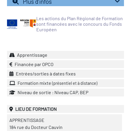
Plus d'infos
icap
Les actions du Plan Régional de Formation
vatoire des secteurs
(en
sont financées avec le concours du Fonds
 construction)
Européen
Apprentissage
Financée par OPCO
Entrées/sorties à dates fixes
Formation mixte
(présentiel et à distance)
Niveau de sortie : Niveau CAP, BEP
LIEU DE FORMATION
APPRENTISSAGE
184 rue du Docteur Cauvin