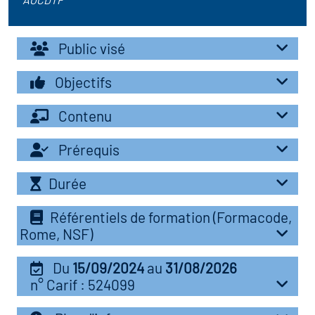
r les métiers
oire des métiers en
Public visé
r
oire des transitions
Objectifs
fres clés métiers et
Contenu
s
oire de l'Economie
et Solidaire (ESS)
Prérequis
un lieu d'information ou
mpagnement
Durée
oire du secteur sanitaire
Référentiels de formation (Formacode,
Rome, NSF)
oire de l'Industrie
Du
15/09/2024
au
31/08/2026
n° Carif : 524099
toire emploi-formation