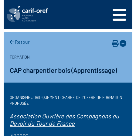
s
er
oire interrégional des
vos ressources
de la mer en
Retour
ation
une formation
s'inscrire
ranée
FORMATION
phie de l'offre de
 se connecter
oire des territoires
CAP charpentier bois (Apprentissage)
n en région
ance
érencer votre offre de
ion Partenariale de la
er
on
ture (OPC)
ORGANISME JURIDIQUEMENT CHARGÉ DE L'OFFRE DE FORMATION
ez-nous
PROPOSÉE
r en santé et sécurité au
if Régional d’Observation
Association Ouvrière des Compagnons du
(DROS)
Devoir du Tour de France
AOCDTF