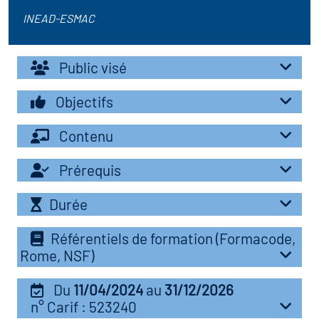
r les métiers
INEAD-ESMAC
oire des métiers en
r
Public visé
fres clés métiers et
Objectifs
oire de l'Economie
s
et Solidaire (ESS)
Contenu
un lieu d'information ou
oire du secteur sanitaire
Prérequis
mpagnement
Durée
oire de l'Industrie
Référentiels de formation (Formacode,
Rome, NSF)
toire emploi-formation
Du
11/04/2024
au
31/12/2026
icap
n° Carif : 523240