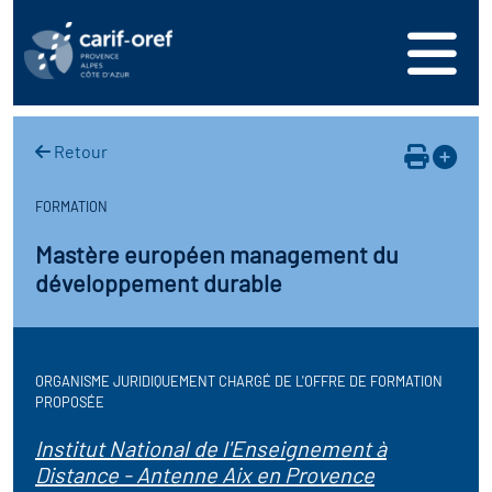
s
er
oire interrégional des
vos ressources
de la mer en
Retour
ation
une formation
s'inscrire
ranée
FORMATION
phie de l'offre de
 se connecter
oire des territoires (Kit
Mastère européen management du
n en région
ces DDETS)
développement durable
ance
érencer votre offre de
er
on
ion Partenariale de la
ez-nous
ture (OPC)
ORGANISME JURIDIQUEMENT CHARGÉ DE L'OFFRE DE FORMATION
r en santé et sécurité au
PROPOSÉE
if Régional d’Observation
Institut National de l'Enseignement à
Distance - Antenne Aix en Provence
(DROS)