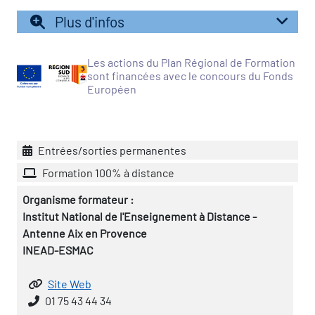
Plus d'infos
vatoire des transitions
s de construction)
Les actions du Plan Régional de Formation
sont financées avec le concours du Fonds
Européen
vatoire des secteurs
(en
 construction)
Entrées/sorties permanentes
Formation 100% à distance
Organisme formateur :
Institut National de l'Enseignement à Distance -
Antenne Aix en Provence
INEAD-ESMAC
Site Web
01 75 43 44 34