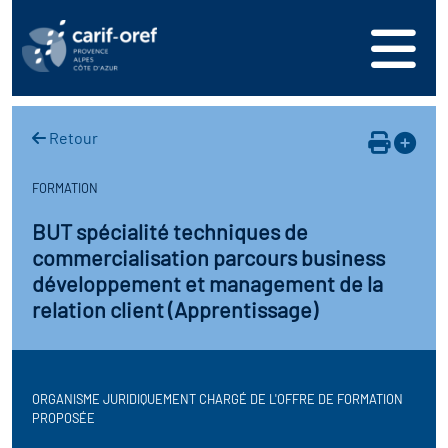
s
er
oire interrégional des
vos ressources
de la mer en
Retour
ation
une formation
s'inscrire
ranée
FORMATION
phie de l'offre de
 se connecter
oire des territoires
BUT spécialité techniques de
n en région
commercialisation parcours business
ance
érencer votre offre de
ion Partenariale de la
développement et management de la
er
on
relation client (Apprentissage)
ture (OPC)
ez-nous
r en santé et sécurité au
if Régional d’Observation
(DROS)
ORGANISME JURIDIQUEMENT CHARGÉ DE L'OFFRE DE FORMATION
PROPOSÉE