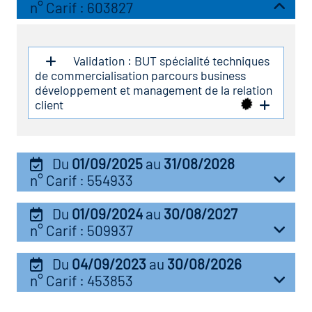
icap
n° Carif : 603827
vatoire des secteurs
(en
Validation : BUT spécialité techniques
 construction)
de commercialisation parcours business
développement et management de la relation
client
Du
01/09/2025
au
31/08/2028
n° Carif : 554933
Du
01/09/2024
au
30/08/2027
n° Carif : 509937
Du
04/09/2023
au
30/08/2026
n° Carif : 453853