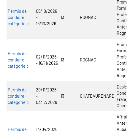
Promotr
Formati
Permis de
05/10/2026
Professi
conduire
-
13
ROGNAC
Continue
catégorie c
16/10/2026
Antenne
Rognac
Promotr
Formati
Permis de
02/11/2026
Professi
conduire
13
ROGNAC
- 16/11/2026
Continue
catégorie c
Antenne
Rognac
Ecole de
Permis de
20/11/2026
Conduit
conduire
-
13
CHATEAURENARD
Français
catégorie c
03/12/2026
Cherri
Aftral -
Antenne
Permis de
14/04/2026
Aubagne