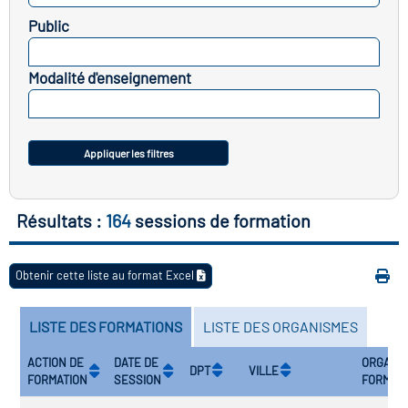
icap
Public
SELECTIONNEZ
vatoire des secteurs
(en
Modalité d'enseignement
 construction)
SELECTIONNEZ
Appliquer les filtres
Résultats :
164
sessions de formation
Obtenir cette liste au format Excel
LISTE DES FORMATIONS
LISTE DES ORGANISMES
ACTION DE
DATE DE
ORGANI
DPT
VILLE
FORMATION
SESSION
FORMAT