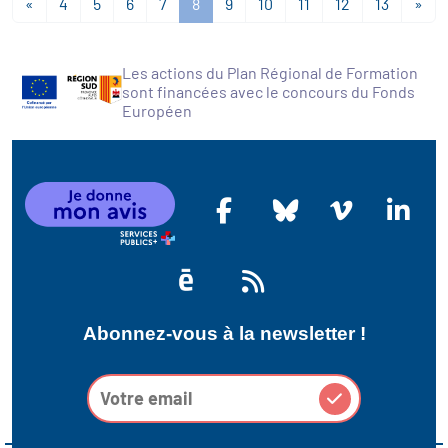
«
4
5
6
7
8
9
10
11
12
13
»
Les actions du Plan Régional de Formation
sont financées avec le concours du Fonds
Européen
Abonnez-vous à la newsletter !