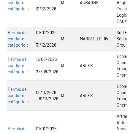
conduire
-
13
AUBAGNE
Régional
catégorie c
31/12/2026
Transpor
Logistiq
PACA
Permis de
01/01/2026
Sud Pré
conduire
-
13
MARSEILLE-16e
Sécurité
catégorie c
31/12/2026
Groupe 
Ecole de
Permis de
17/08/2026
Conduit
conduire
-
13
ARLES
Français
catégorie c
28/08/2026
Cherri
Ecole de
Permis de
05/11/2026
Conduit
conduire
13
ARLES
- 19/11/2026
Français
catégorie c
Cherri
Aftral -
Antenne
Permis de
01/01/2026
Marseill