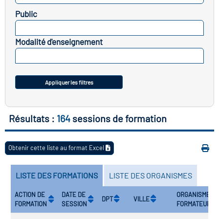
icap
Public
SELECTIONNEZ
vatoire des secteurs
(en
Modalité d'enseignement
 construction)
SELECTIONNEZ
Appliquer les filtres
Résultats :
164
sessions de formation
Obtenir cette liste au format Excel
LISTE DES FORMATIONS
LISTE DES ORGANISMES
ACTION DE
DATE DE
ORGANISME
DPT
VILLE
FORMATION
SESSION
FORMATEUR