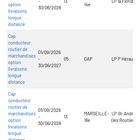
-
13
LP la Floride
option
14e
30/06/2028
livraisons
longue
distance
Cap
conducteur
routier de
01/09/2026
marchandises
-
05
GAP
LP P Héraud
option
30/06/2027
livraisons
longue
distance
Cap
conducteur
routier de
01/09/2026
marchandises
MARSEILLE-
LP St-André
-
13
option
16e
(les Routiers)
30/06/2028
livraisons
longue
distance