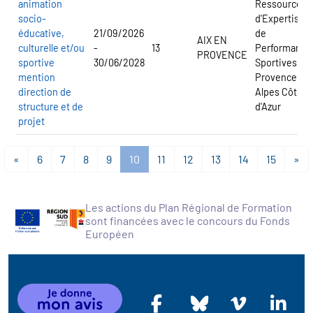
animation
Ressources,
socio-
d'Expertise e
éducative,
21/09/2026
de
AIX EN
culturelle et/ou
-
13
Performance
PROVENCE
sportive
30/06/2028
Sportives
mention
Provence
direction de
Alpes Côte
structure et de
d'Azur
projet
«
6
7
8
9
10
11
12
13
14
15
»
Les actions du Plan Régional de Formation
sont financées avec le concours du Fonds
Européen