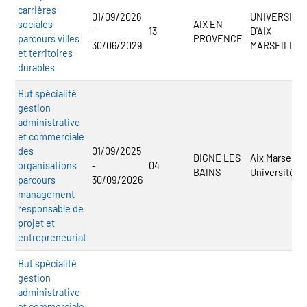
carrières
01/09/2026
UNIVERSITE
sociales
AIX EN
-
13
D'AIX
parcours villes
PROVENCE
30/06/2029
MARSEILLE
et territoires
durables
But spécialité
gestion
administrative
et commerciale
des
01/09/2025
DIGNE LES
Aix Marseille
organisations
-
04
BAINS
Université
parcours
30/09/2026
management
responsable de
projet et
entrepreneuriat
But spécialité
gestion
administrative
et commerciale