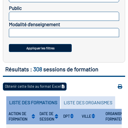
icap
Public
SELECTIONNEZ
vatoire des secteurs
(en
Modalité d'enseignement
 construction)
SELECTIONNEZ
Appliquer les filtres
Résultats :
308
sessions de formation
Obtenir cette liste au format Excel
LISTE DES FORMATIONS
LISTE DES ORGANISMES
ACTION DE
DATE DE
ORGANISME
DPT
VILLE
FORMATION
SESSION
FORMATEUR