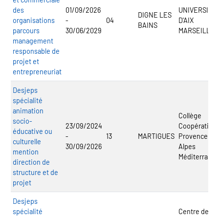
des
01/09/2026
UNIVERSITE
DIGNE LES
organisations
-
04
D'AIX
BAINS
parcours
30/06/2029
MARSEILLE
management
responsable de
projet et
entrepreneuriat
Desjeps
spécialité
animation
Collège
socio-
23/09/2024
Coopératif
éducative ou
-
13
MARTIGUES
Provence
culturelle
30/09/2026
Alpes
mention
Méditerrané
direction de
structure et de
projet
Desjeps
spécialité
Centre de