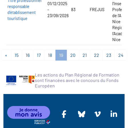
Titre professionnel
01/12/2025
l’Inserti
responsable
-
83
FREJUS
Professi
d'établissement
23/09/2026
de l'Aca
touristique
Nice - C
Régional
l'Académ
Nice
«
15
16
17
18
19
20
21
22
23
24
Les actions du Plan Régional de Formation
sont financées avec le concours du Fonds
Européen