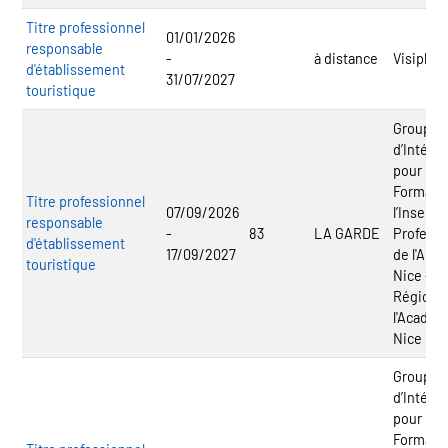
Titre professionnel
01/01/2026
responsable
-
à distance
Visiplus
d'établissement
31/07/2027
touristique
Groupe
d’Intérêt
pour la
Formatio
Titre professionnel
07/09/2026
l’Inserti
responsable
-
83
LA GARDE
Professi
d'établissement
17/09/2027
de l'Aca
touristique
Nice - C
Régional
l'Académ
Nice
Groupe
d’Intérêt
pour la
Formatio