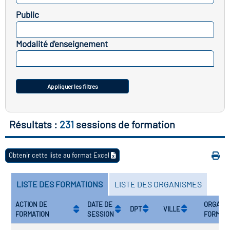
Public
vatoire des transitions
SELECTIONNEZ
s de construction)
Modalité d'enseignement
SELECTIONNEZ
vatoire des secteurs
(en
 construction)
Appliquer les filtres
Résultats :
231
sessions de formation
Obtenir cette liste au format Excel
LISTE DES FORMATIONS
LISTE DES ORGANISMES
ACTION DE
DATE DE
ORGANI
DPT
VILLE
FORMATION
SESSION
FORMAT