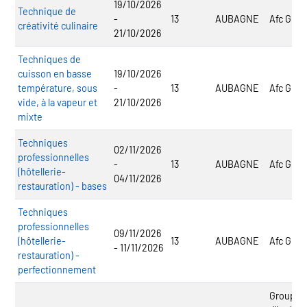
19/10/2026
Technique de
-
13
AUBAGNE
Afc Gro
créativité culinaire
21/10/2026
Techniques de
cuisson en basse
19/10/2026
température, sous
-
13
AUBAGNE
Afc Gro
vide, à la vapeur et
21/10/2026
mixte
Techniques
02/11/2026
professionnelles
-
13
AUBAGNE
Afc Gro
(hôtellerie-
04/11/2026
restauration) - bases
Techniques
professionnelles
09/11/2026
(hôtellerie-
13
AUBAGNE
Afc Gro
- 11/11/2026
restauration) -
perfectionnement
Groupe