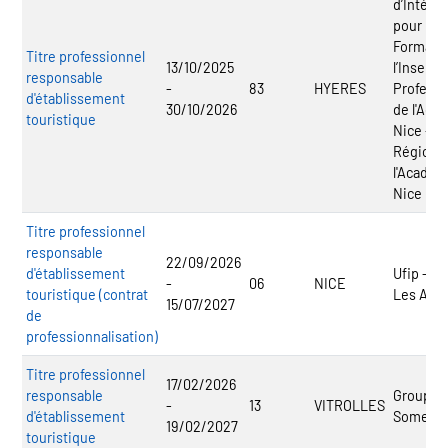
d’Intérêt
pour la
Formatio
Titre professionnel
13/10/2025
l’Inserti
responsable
-
83
HYERES
Professi
d'établissement
30/10/2026
de l'Aca
touristique
Nice - C
Régional
l'Académ
Nice
Titre professionnel
responsable
22/09/2026
d'établissement
Ufip - Uf
-
06
NICE
touristique (contrat
Les Ang
15/07/2027
de
professionnalisation)
Titre professionnel
17/02/2026
responsable
Groupe
-
13
VITROLLES
d'établissement
Somefo
19/02/2027
touristique