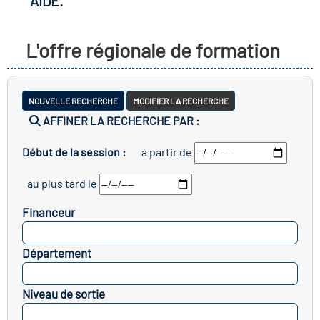
AIDE.
r les métiers
oire des métiers en
L'offre régionale de formation
r
fres clés métiers et
oire de l'Economie
NOUVELLE RECHERCHE
MODIFIER LA RECHERCHE
s
AFFINER LA RECHERCHE PAR :
et Solidaire (ESS)
Début de la session :
à partir de
un lieu d'information ou
oire du secteur sanitaire
au plus tard le
mpagnement
Financeur
oire de l'Industrie
SELECTIONNEZ
Département
SELECTIONNEZ
toire emploi-formation
Niveau de sortie
icap
SELECTIONNEZ