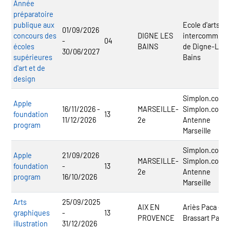
Année
préparatoire
publique aux
Ecole d'arts
01/09/2026
concours des
DIGNE LES
intercommuna
-
04
écoles
BAINS
de Digne-Les-
30/06/2027
supérieures
Bains
d'art et de
design
Simplon.co
Apple
16/11/2026 -
MARSEILLE-
Simplon.co -
foundation
13
11/12/2026
2e
Antenne
program
Marseille
Simplon.co
Apple
21/09/2026
MARSEILLE-
Simplon.co -
foundation
-
13
2e
Antenne
program
16/10/2026
Marseille
Arts
25/09/2025
AIX EN
Ariès Paca -
graphiques
-
13
PROVENCE
Brassart Paca
illustration
31/12/2026