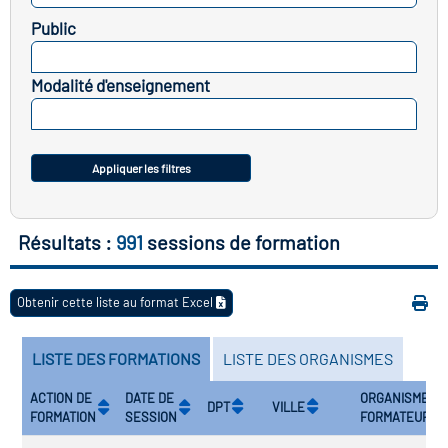
Public
vatoire des transitions
SELECTIONNEZ
s de construction)
Modalité d'enseignement
SELECTIONNEZ
vatoire des secteurs
(en
 construction)
Appliquer les filtres
Résultats :
991
sessions de formation
Obtenir cette liste au format Excel
LISTE DES FORMATIONS
LISTE DES ORGANISMES
ACTION DE
DATE DE
ORGANISME
DPT
VILLE
FORMATION
SESSION
FORMATEUR