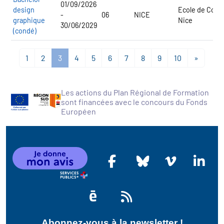
01/09/2026
design
Ecole de Cond
-
06
NICE
graphique
Nice
30/06/2029
(condé)
1
2
3
4
5
6
7
8
9
10
»
Les actions du Plan Régional de Formation
sont financées avec le concours du Fonds
Européen
Abonnez-vous à la newsletter !