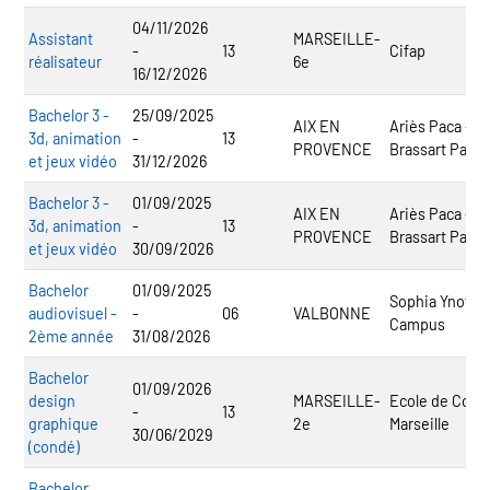
04/11/2026
Assistant
MARSEILLE-
-
13
Cifap
réalisateur
6e
16/12/2026
Bachelor 3 -
25/09/2025
AIX EN
Ariès Paca -
3d, animation
-
13
PROVENCE
Brassart Paca
et jeux vidéo
31/12/2026
Bachelor 3 -
01/09/2025
AIX EN
Ariès Paca -
3d, animation
-
13
PROVENCE
Brassart Paca
et jeux vidéo
30/09/2026
Bachelor
01/09/2025
Sophia Ynov
audiovisuel -
-
06
VALBONNE
Campus
2ème année
31/08/2026
Bachelor
01/09/2026
design
MARSEILLE-
Ecole de Cond
-
13
graphique
2e
Marseille
30/06/2029
(condé)
Bachelor