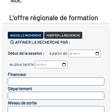
AIDE.
r les métiers
oire des métiers en
L'offre régionale de formation
r
fres clés métiers et
oire de l'Economie
NOUVELLE RECHERCHE
MODIFIER LA RECHERCHE
s
AFFINER LA RECHERCHE PAR :
et Solidaire (ESS)
Début de la session :
à partir de
un lieu d'information ou
oire du secteur sanitaire
au plus tard le
mpagnement
Financeur
oire de l'Industrie
SELECTIONNEZ
Département
SELECTIONNEZ
toire emploi-formation
Niveau de sortie
icap
SELECTIONNEZ