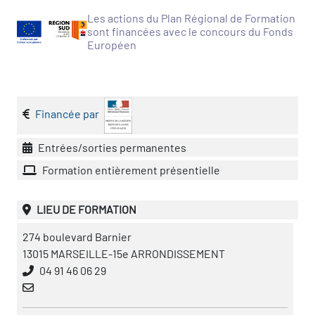
icap
Les actions du Plan Régional de Formation
sont financées avec le concours du Fonds
vatoire des secteurs
(en
Européen
 construction)
Financée par
Entrées/sorties permanentes
Formation entièrement présentielle
LIEU DE FORMATION
274 boulevard Barnier
13015 MARSEILLE-15e ARRONDISSEMENT
04 91 46 06 29