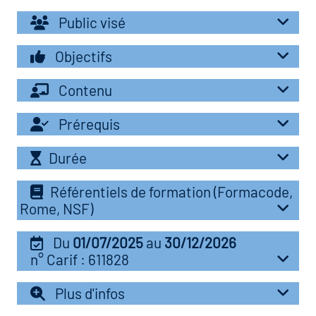
r les métiers
oire des métiers en
Public visé
r
Objectifs
oire des transitions
Contenu
fres clés métiers et
s
oire de l'Economie
Prérequis
et Solidaire (ESS)
Durée
un lieu d'information ou
mpagnement
oire du secteur sanitaire
Référentiels de formation (Formacode,
Rome, NSF)
Du
01/07/2025
au
30/12/2026
oire de l'Industrie
n° Carif : 611828
Plus d'infos
toire emploi-formation