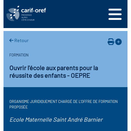
s
er
oire interrégional des
vos ressources
de la mer en
Retour
ation
une formation
s'inscrire
ranée
FORMATION
phie de l'offre de
 se connecter
oire des territoires
Ouvrir l'école aux parents pour la
n en région
réussite des enfants - OEPRE
ance
érencer votre offre de
ion Partenariale de la
er
on
ture (OPC)
ez-nous
ORGANISME JURIDIQUEMENT CHARGÉ DE L'OFFRE DE FORMATION
r en santé et sécurité au
if Régional d’Observation
PROPOSÉE
(DROS)
Ecole Maternelle Saint André Barnier