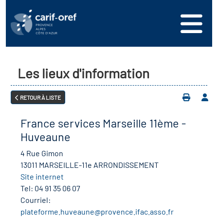
s
er
oire interrégional des
vos ressources
de la mer en
Les lieux d'information
ation
une formation
s'inscrire
ranée
RETOUR À LISTE
phie de l'offre de
 se connecter
oire des territoires
n en région
France services Marseille 11ème -
ance
érencer votre offre de
ion Partenariale de la
Huveaune
er
on
ture (OPC)
4 Rue Gimon
ez-nous
13011 MARSEILLE-11e ARRONDISSEMENT
r en santé et sécurité au
Site internet
if Régional d’Observation
Tel:
04 91 35 06 07
(DROS)
Courriel:
plateforme.huveaune@provence.ifac.asso.fr