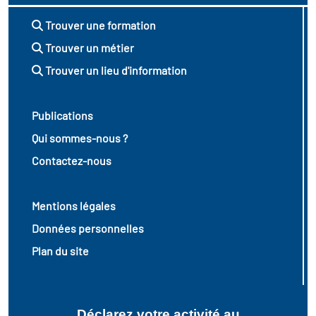
toire des transitions
Trouver une formation
Trouver un métier
 de construction)
Trouver un lieu d'information
atoire des secteurs
(en
construction)
Publications
Qui sommes-nous ?
Contactez-nous
Mentions légales
Données personnelles
Plan du site
Déclarez votre activité au