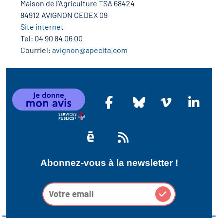
Maison de l'Agriculture TSA 68424
 les métiers
84912 AVIGNON CEDEX 09
ire des métiers en
Site internet
Tel:
04 90 84 06 00
Courriel:
avignon@apecita.com
es clés métiers et
ire de l'Economie
 Solidaire (ESS)
 lieu d'information ou
ire du secteur sanitaire
agnement
re de l'Industrie
Abonnez-vous à la newsletter !
ire emploi-formation
cap