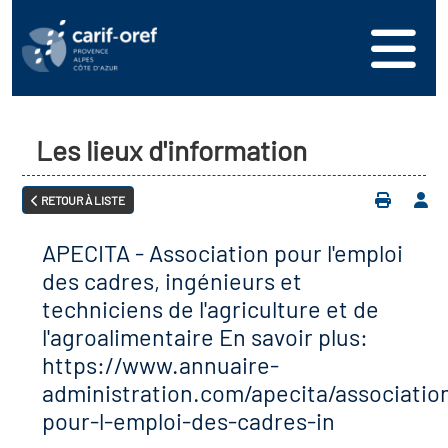
ire interrégional des
os ressources
e la mer en
Les lieux d'information
ion
ne formation
inscrire
anée
RETOUR À LISTE
ie de l'offre de
e connecter
re des territoires (Kit
 en région
es DDETS)
APECITA - Association pour l'emploi
nce
encer votre offre de
des cadres, ingénieurs et
techniciens de l'agriculture et de
on Partenariale de la
z-nous
l'agroalimentaire En savoir plus:
re (OPC)
https://www.annuaire-
 en santé et sécurité au
administration.com/apecita/associatio
f Régional d’Observation
pour-l-emploi-des-cadres-in
DROS)