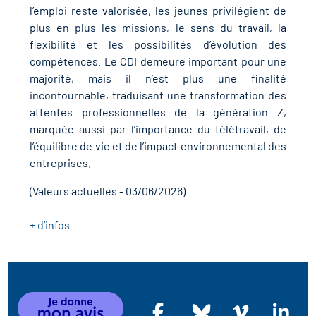
r les métiers
l’emploi reste valorisée, les jeunes privilégient de
plus en plus les missions, le sens du travail, la
oire des métiers en
flexibilité et les possibilités d’évolution des
r
compétences. Le CDI demeure important pour une
majorité, mais il n’est plus une finalité
fres clés métiers et
incontournable, traduisant une transformation des
oire de l'Economie
attentes professionnelles de la génération Z,
s
et Solidaire (ESS)
marquée aussi par l’importance du télétravail, de
l’équilibre de vie et de l’impact environnemental des
un lieu d'information ou
entreprises.
oire du secteur sanitaire
mpagnement
(Valeurs actuelles - 03/06/2026)
+ d’infos
oire de l'Industrie
toire emploi-formation
icap