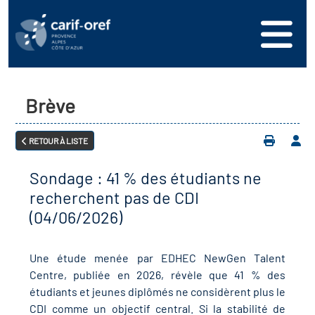
s
er
oire interrégional des
vos ressources
de la mer en
Brève
ation
une formation
s'inscrire
ranée
RETOUR À LISTE
phie de l'offre de
 se connecter
oire des territoires (Kit
n en région
ces DDETS)
Sondage : 41 % des étudiants ne
ance
érencer votre offre de
recherchent pas de CDI
er
on
(04/06/2026)
ion Partenariale de la
ez-nous
ture (OPC)
r en santé et sécurité au
Une étude menée par EDHEC NewGen Talent
Centre, publiée en 2026, révèle que 41 % des
if Régional d’Observation
étudiants et jeunes diplômés ne considèrent plus le
(DROS)
CDI comme un objectif central. Si la stabilité de