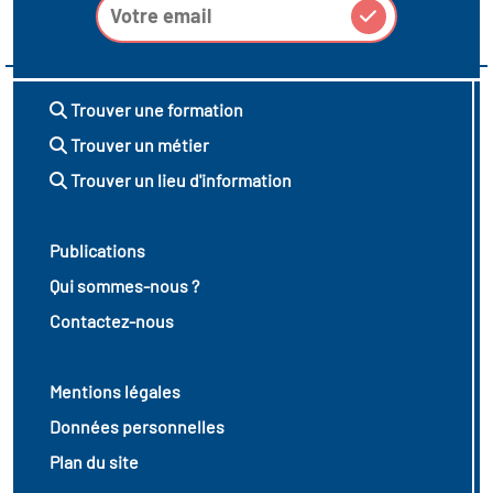
vatoire des transitions
s de construction)
Trouver une formation
vatoire des secteurs
(en
Trouver un métier
 construction)
Trouver un lieu d'information
Publications
Qui sommes-nous ?
Contactez-nous
Mentions légales
Données personnelles
Plan du site