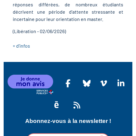
r les métiers
réponses différées, de nombreux étudiants
décrivent une période d’attente stressante et
oire des métiers en
incertaine pour leur orientation en master.
r
(Libération - 02/06/2026)
fres clés métiers et
oire de l'Economie
+ d’infos
s
et Solidaire (ESS)
un lieu d'information ou
oire du secteur sanitaire
mpagnement
oire de l'Industrie
toire emploi-formation
Abonnez-vous à la newsletter !
icap