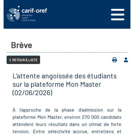
s
er
oire interrégional des
vos ressources
de la mer en
Brève
ation
une formation
s'inscrire
ranée
RETOUR À LISTE
phie de l'offre de
 se connecter
oire des territoires (Kit
n en région
ces DDETS)
L’attente angoissée des étudiants
ance
érencer votre offre de
sur la plateforme Mon Master
er
on
(02/06/2026)
ion Partenariale de la
ez-nous
ture (OPC)
r en santé et sécurité au
À l’approche de la phase d’admission sur la
plateforme Mon Master, environ 270 000 candidats
if Régional d’Observation
attendent leurs résultats dans un climat de forte
(DROS)
tension. Entre sélectivité accrue, entretiens et