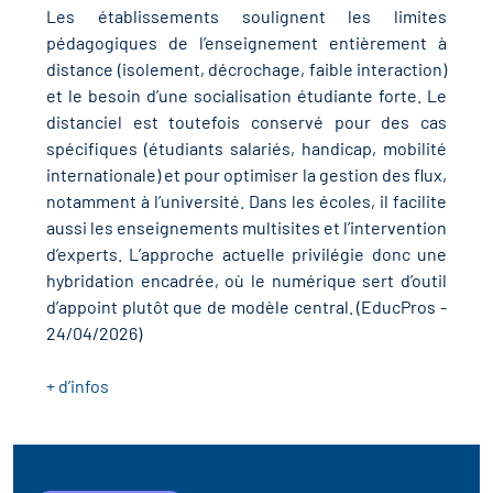
r les métiers
oire des métiers en
Les établissements soulignent les limites
pédagogiques de l’enseignement entièrement à
distance (isolement, décrochage, faible interaction)
r
et le besoin d’une socialisation étudiante forte. Le
oire des transitions
distanciel est toutefois conservé pour des cas
fres clés métiers et
spécifiques (étudiants salariés, handicap, mobilité
internationale) et pour optimiser la gestion des flux,
s
oire de l'Economie
notamment à l’université. Dans les écoles, il facilite
et Solidaire (ESS)
aussi les enseignements multisites et l’intervention
un lieu d'information ou
d’experts. L’approche actuelle privilégie donc une
hybridation encadrée, où le numérique sert d’outil
mpagnement
oire du secteur sanitaire
d’appoint plutôt que de modèle central. (EducPros -
24/04/2026)
+ d’infos
oire de l'Industrie
toire emploi-formation