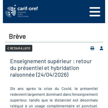
s
er
oire interrégional des
vos ressources
de la mer en
Brève
ation
une formation
s'inscrire
ranée
RETOUR À LISTE
phie de l'offre de
 se connecter
oire des territoires
n en région
Enseignement supérieur : retour
ance
érencer votre offre de
ion Partenariale de la
du présentiel et hybridation
er
on
raisonnée (24/04/2026)
ture (OPC)
ez-nous
r en santé et sécurité au
Six ans après la crise du Covid, le présentiel
if Régional d’Observation
redevient largement dominant dans l’enseignement
(DROS)
supérieur, tandis que le distanciel est désormais
relégué à un usage complémentaire et ponctuel.