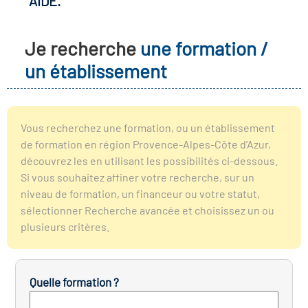
AIDE.
r les métiers
oire des métiers en
Je recherche
une formation /
r
un établissement
fres clés métiers et
oire de l'Economie
s
et Solidaire (ESS)
Vous recherchez une formation, ou un établissement
de formation en région Provence-Alpes-Côte d’Azur,
un lieu d'information ou
découvrez les en utilisant les possibilités ci-dessous.
oire du secteur sanitaire
mpagnement
Si vous souhaitez affiner votre recherche, sur un
niveau de formation, un financeur ou votre statut,
sélectionner Recherche avancée et choisissez un ou
oire de l'Industrie
plusieurs critères.
toire emploi-formation
Quelle formation ?
icap