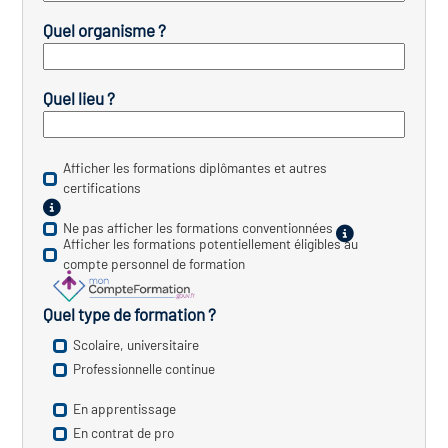
Quel organisme ?
vatoire des transitions
s de construction)
Quel lieu ?
vatoire des secteurs
(en
 construction)
Afficher les formations diplômantes et autres
certifications
Ne pas afficher les formations conventionnées
Afficher les formations potentiellement éligibles au
compte personnel de formation
Quel type de formation ?
Scolaire, universitaire
Professionnelle continue
En apprentissage
En contrat de pro