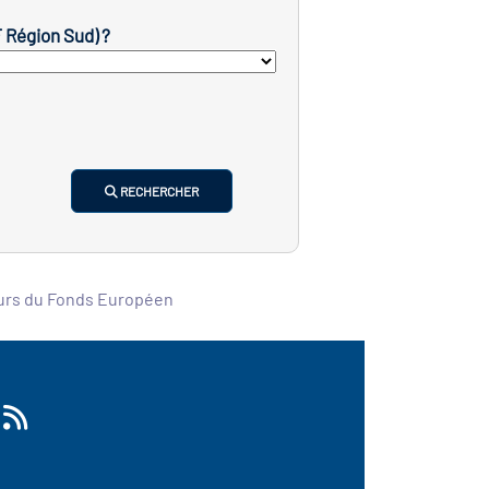
F Région Sud) ?
RECHERCHER
ours du Fonds Européen