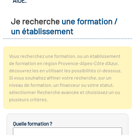
AIDE.
r les métiers
oire des métiers en
Je recherche
une formation /
r
un établissement
oire des transitions
fres clés métiers et
s
oire de l'Economie
Vous recherchez une formation, ou un établissement
et Solidaire (ESS)
de formation en région Provence-Alpes-Côte d’Azur,
un lieu d'information ou
découvrez les en utilisant les possibilités ci-dessous.
mpagnement
Si vous souhaitez affiner votre recherche, sur un
oire du secteur sanitaire
niveau de formation, un financeur ou votre statut,
sélectionner Recherche avancée et choisissez un ou
plusieurs critères.
oire de l'Industrie
Quelle formation ?
toire emploi-formation