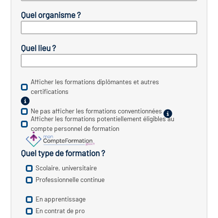
icap
Quel organisme ?
vatoire des secteurs
(en
 construction)
Quel lieu ?
Afficher les formations diplômantes et autres
certifications
Ne pas afficher les formations conventionnées
Afficher les formations potentiellement éligibles au
compte personnel de formation
Quel type de formation ?
Scolaire, universitaire
Professionnelle continue
En apprentissage
En contrat de pro