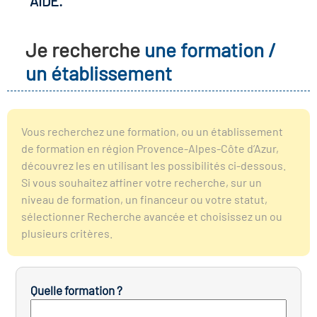
AIDE.
r les métiers
oire des métiers en
Je recherche
une formation /
r
un établissement
oire des transitions
fres clés métiers et
s
oire de l'Economie
Vous recherchez une formation, ou un établissement
et Solidaire (ESS)
de formation en région Provence-Alpes-Côte d’Azur,
un lieu d'information ou
découvrez les en utilisant les possibilités ci-dessous.
mpagnement
Si vous souhaitez affiner votre recherche, sur un
oire du secteur sanitaire
niveau de formation, un financeur ou votre statut,
sélectionner Recherche avancée et choisissez un ou
plusieurs critères.
oire de l'Industrie
Quelle formation ?
toire emploi-formation