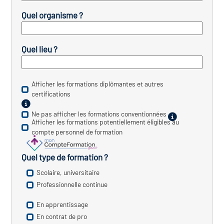
icap
Quel organisme ?
vatoire des secteurs
(en
 construction)
Quel lieu ?
Afficher les formations diplômantes et autres
certifications
Ne pas afficher les formations conventionnées
Afficher les formations potentiellement éligibles au
compte personnel de formation
Quel type de formation ?
Scolaire, universitaire
Professionnelle continue
En apprentissage
En contrat de pro