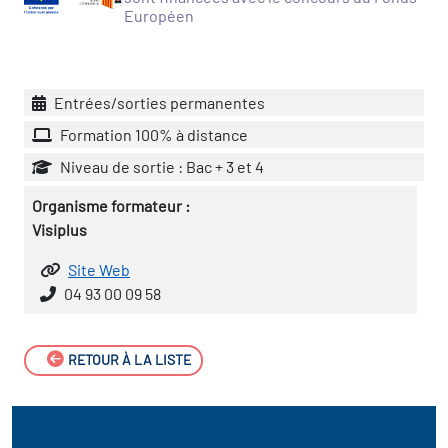
icap
Européen
vatoire des secteurs
(en
 construction)
Entrées/sorties permanentes
Formation 100% à distance
Niveau de sortie : Bac + 3 et 4
Organisme formateur :
Visiplus
Site Web
04 93 00 09 58
RETOUR À LA LISTE