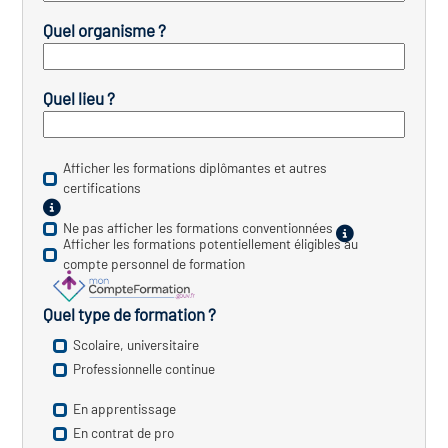
Quel organisme ?
vatoire des transitions
s de construction)
Quel lieu ?
vatoire des secteurs
(en
 construction)
Afficher les formations diplômantes et autres
certifications
Ne pas afficher les formations conventionnées
Afficher les formations potentiellement éligibles au
compte personnel de formation
Quel type de formation ?
Scolaire, universitaire
Professionnelle continue
En apprentissage
En contrat de pro