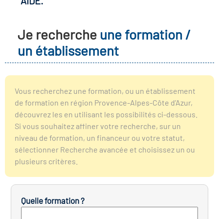
AIDE.
r les métiers
oire des métiers en
Je recherche
une formation /
r
un établissement
fres clés métiers et
oire de l'Economie
s
et Solidaire (ESS)
Vous recherchez une formation, ou un établissement
de formation en région Provence-Alpes-Côte d’Azur,
un lieu d'information ou
découvrez les en utilisant les possibilités ci-dessous.
oire du secteur sanitaire
mpagnement
Si vous souhaitez affiner votre recherche, sur un
niveau de formation, un financeur ou votre statut,
sélectionner Recherche avancée et choisissez un ou
oire de l'Industrie
plusieurs critères.
toire emploi-formation
Quelle formation ?
icap