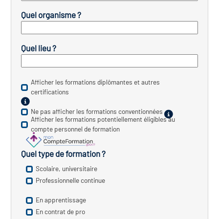
icap
Quel organisme ?
vatoire des secteurs
(en
 construction)
Quel lieu ?
Afficher les formations diplômantes et autres
certifications
Ne pas afficher les formations conventionnées
Afficher les formations potentiellement éligibles au
compte personnel de formation
Quel type de formation ?
Scolaire, universitaire
Professionnelle continue
En apprentissage
En contrat de pro