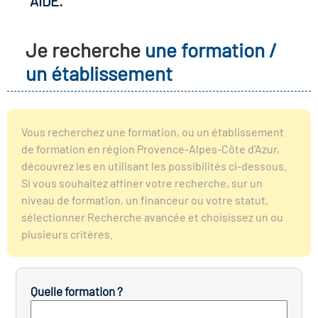
AIDE.
r les métiers
oire des métiers en
Je recherche
une formation /
r
un établissement
oire des transitions
fres clés métiers et
s
oire de l'Economie
Vous recherchez une formation, ou un établissement
et Solidaire (ESS)
de formation en région Provence-Alpes-Côte d’Azur,
un lieu d'information ou
découvrez les en utilisant les possibilités ci-dessous.
mpagnement
Si vous souhaitez affiner votre recherche, sur un
oire du secteur sanitaire
niveau de formation, un financeur ou votre statut,
sélectionner Recherche avancée et choisissez un ou
plusieurs critères.
oire de l'Industrie
Quelle formation ?
toire emploi-formation