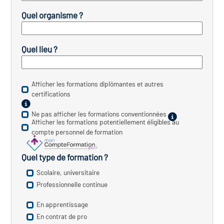
Quel organisme ?
vatoire des transitions
s de construction)
Quel lieu ?
vatoire des secteurs
(en
 construction)
Afficher les formations diplômantes et autres
certifications
Ne pas afficher les formations conventionnées
Afficher les formations potentiellement éligibles au
compte personnel de formation
Quel type de formation ?
Scolaire, universitaire
Professionnelle continue
En apprentissage
En contrat de pro