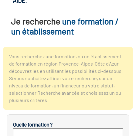
AIDE.
r les métiers
oire des métiers en
Je recherche
une formation /
r
un établissement
fres clés métiers et
oire de l'Economie
s
et Solidaire (ESS)
Vous recherchez une formation, ou un établissement
de formation en région Provence-Alpes-Côte d’Azur,
un lieu d'information ou
découvrez les en utilisant les possibilités ci-dessous.
oire du secteur sanitaire
mpagnement
Si vous souhaitez affiner votre recherche, sur un
niveau de formation, un financeur ou votre statut,
sélectionner Recherche avancée et choisissez un ou
oire de l'Industrie
plusieurs critères.
toire emploi-formation
Quelle formation ?
icap