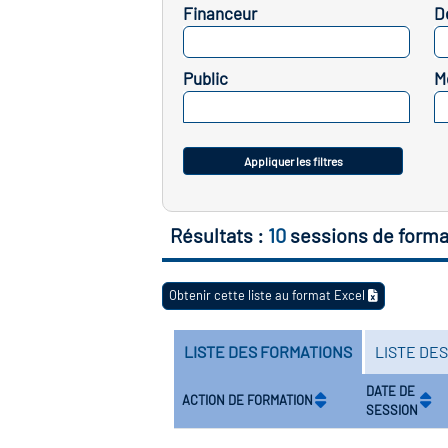
Financeur
D
SELECTIONNEZ
Public
M
SELECTIONNEZ
Appliquer les filtres
Résultats :
10
sessions de forma
Obtenir cette liste au format Excel
LISTE DES FORMATIONS
LISTE DE
DATE DE
ACTION DE FORMATION
SESSION