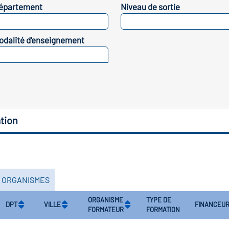
épartement
Niveau de sortie
SELECTIONNEZ
SELECTIONNEZ
odalité d'enseignement
SELECTIONNEZ
tion
S ORGANISMES
ORGANISME
TYPE DE
DPT
VILLE
FINANCEU
FORMATEUR
FORMATION