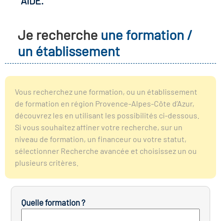
AIDE.
r les métiers
oire des métiers en
Je recherche
une formation /
r
un établissement
oire des transitions
fres clés métiers et
s
oire de l'Economie
Vous recherchez une formation, ou un établissement
et Solidaire (ESS)
de formation en région Provence-Alpes-Côte d’Azur,
un lieu d'information ou
découvrez les en utilisant les possibilités ci-dessous.
mpagnement
Si vous souhaitez affiner votre recherche, sur un
oire du secteur sanitaire
niveau de formation, un financeur ou votre statut,
sélectionner Recherche avancée et choisissez un ou
plusieurs critères.
oire de l'Industrie
Quelle formation ?
toire emploi-formation