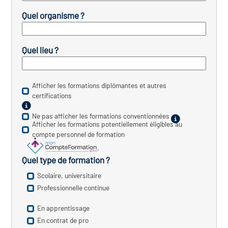
icap
Quel organisme ?
vatoire des secteurs
(en
 construction)
Quel lieu ?
Afficher les formations diplômantes et autres
certifications
Ne pas afficher les formations conventionnées
Afficher les formations potentiellement éligibles au
compte personnel de formation
Quel type de formation ?
Scolaire, universitaire
Professionnelle continue
En apprentissage
En contrat de pro