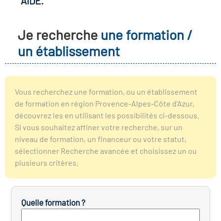
AIDE.
r les métiers
oire des métiers en
Je recherche
une formation /
r
un établissement
fres clés métiers et
oire de l'Economie
s
et Solidaire (ESS)
Vous recherchez une formation, ou un établissement
de formation en région Provence-Alpes-Côte d’Azur,
un lieu d'information ou
découvrez les en utilisant les possibilités ci-dessous.
oire du secteur sanitaire
mpagnement
Si vous souhaitez affiner votre recherche, sur un
niveau de formation, un financeur ou votre statut,
sélectionner Recherche avancée et choisissez un ou
oire de l'Industrie
plusieurs critères.
toire emploi-formation
Quelle formation ?
icap