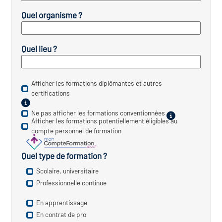
Quel organisme ?
vatoire des transitions
s de construction)
Quel lieu ?
vatoire des secteurs
(en
 construction)
Afficher les formations diplômantes et autres
certifications
Ne pas afficher les formations conventionnées
Afficher les formations potentiellement éligibles au
compte personnel de formation
Quel type de formation ?
Scolaire, universitaire
Professionnelle continue
En apprentissage
En contrat de pro