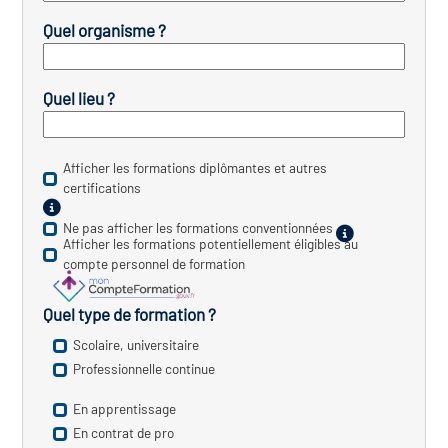
icap
Quel organisme ?
vatoire des secteurs
(en
 construction)
Quel lieu ?
Afficher les formations diplômantes et autres
certifications
Ne pas afficher les formations conventionnées
Afficher les formations potentiellement éligibles au
compte personnel de formation
Quel type de formation ?
Scolaire, universitaire
Professionnelle continue
En apprentissage
En contrat de pro