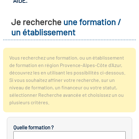
AIDE.
r les métiers
oire des métiers en
Je recherche
une formation /
r
un établissement
oire des transitions
fres clés métiers et
s
oire de l'Economie
Vous recherchez une formation, ou un établissement
et Solidaire (ESS)
de formation en région Provence-Alpes-Côte d’Azur,
un lieu d'information ou
découvrez les en utilisant les possibilités ci-dessous.
mpagnement
Si vous souhaitez affiner votre recherche, sur un
oire du secteur sanitaire
niveau de formation, un financeur ou votre statut,
sélectionner Recherche avancée et choisissez un ou
plusieurs critères.
oire de l'Industrie
Quelle formation ?
toire emploi-formation