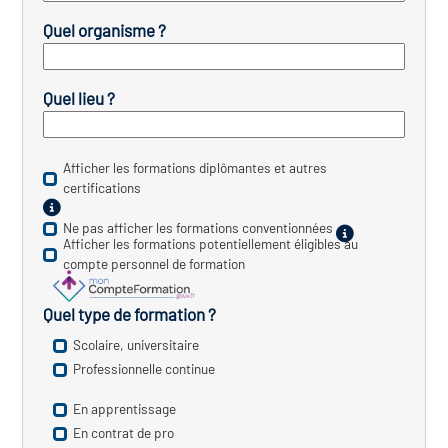
Quel organisme ?
vatoire des transitions
s de construction)
Quel lieu ?
vatoire des secteurs
(en
 construction)
Afficher les formations diplômantes et autres
certifications
Ne pas afficher les formations conventionnées
Afficher les formations potentiellement éligibles au
compte personnel de formation
Quel type de formation ?
Scolaire, universitaire
Professionnelle continue
En apprentissage
En contrat de pro