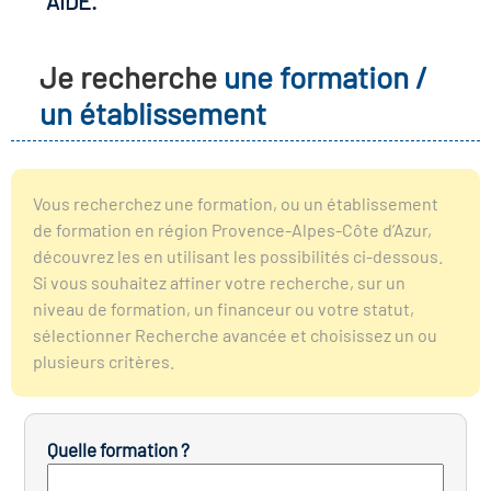
AIDE.
r les métiers
oire des métiers en
Je recherche
une formation /
r
un établissement
fres clés métiers et
oire de l'Economie
s
et Solidaire (ESS)
Vous recherchez une formation, ou un établissement
de formation en région Provence-Alpes-Côte d’Azur,
un lieu d'information ou
découvrez les en utilisant les possibilités ci-dessous.
oire du secteur sanitaire
mpagnement
Si vous souhaitez affiner votre recherche, sur un
niveau de formation, un financeur ou votre statut,
sélectionner Recherche avancée et choisissez un ou
oire de l'Industrie
plusieurs critères.
toire emploi-formation
Quelle formation ?
icap