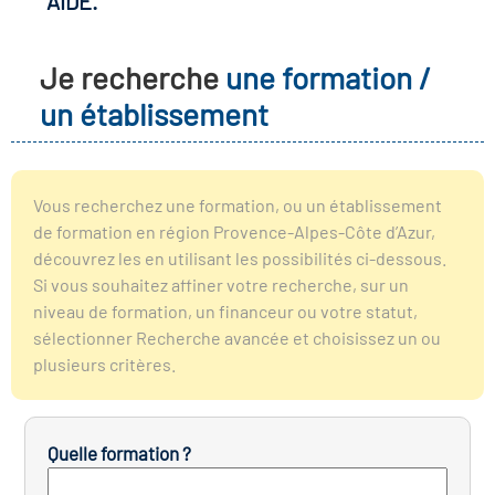
AIDE.
r les métiers
oire des métiers en
Je recherche
une formation /
r
un établissement
oire des transitions
fres clés métiers et
s
oire de l'Economie
Vous recherchez une formation, ou un établissement
et Solidaire (ESS)
de formation en région Provence-Alpes-Côte d’Azur,
un lieu d'information ou
découvrez les en utilisant les possibilités ci-dessous.
mpagnement
Si vous souhaitez affiner votre recherche, sur un
oire du secteur sanitaire
niveau de formation, un financeur ou votre statut,
sélectionner Recherche avancée et choisissez un ou
plusieurs critères.
oire de l'Industrie
Quelle formation ?
toire emploi-formation