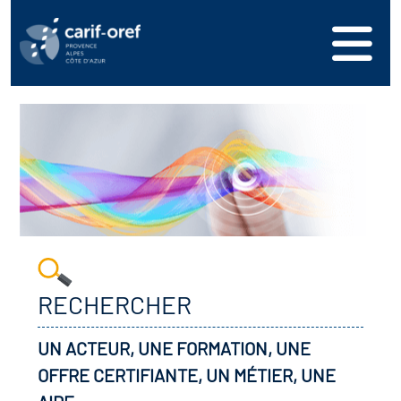
s
er
oire interrégional des
vos ressources
de la mer en
ation
une formation
s'inscrire
ranée
phie de l'offre de
 se connecter
oire des territoires
n en région
ance
érencer votre offre de
ion Partenariale de la
er
on
ture (OPC)
ez-nous
RECHERCHER
r en santé et sécurité au
if Régional d’Observation
UN ACTEUR, UNE FORMATION, UNE
(DROS)
OFFRE CERTIFIANTE, UN MÉTIER, UNE