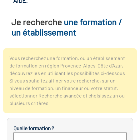
AIDE.
r les métiers
oire des métiers en
Je recherche
une formation /
r
un établissement
oire des transitions
fres clés métiers et
s
oire de l'Economie
Vous recherchez une formation, ou un établissement
et Solidaire (ESS)
de formation en région Provence-Alpes-Côte d’Azur,
un lieu d'information ou
découvrez les en utilisant les possibilités ci-dessous.
mpagnement
Si vous souhaitez affiner votre recherche, sur un
oire du secteur sanitaire
niveau de formation, un financeur ou votre statut,
sélectionner Recherche avancée et choisissez un ou
plusieurs critères.
oire de l'Industrie
Quelle formation ?
toire emploi-formation