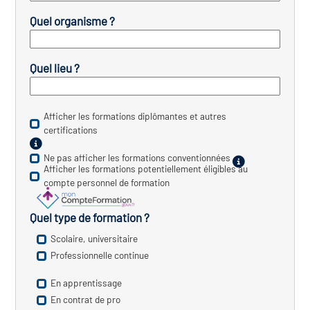
icap
Quel organisme ?
vatoire des secteurs
(en
 construction)
Quel lieu ?
Afficher les formations diplômantes et autres
certifications
Ne pas afficher les formations conventionnées
Afficher les formations potentiellement éligibles au
compte personnel de formation
Quel type de formation ?
Scolaire, universitaire
Professionnelle continue
En apprentissage
En contrat de pro