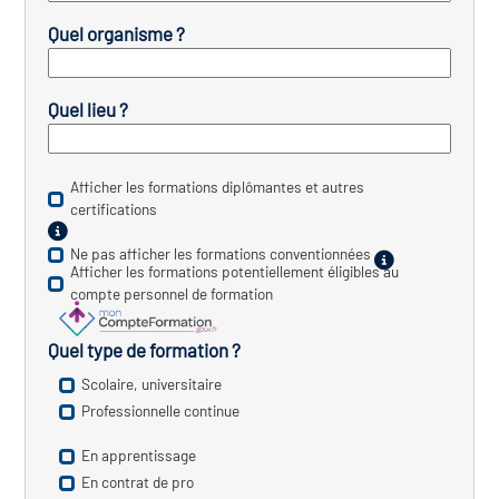
icap
Quel organisme ?
vatoire des secteurs
(en
 construction)
Quel lieu ?
Afficher les formations diplômantes et autres
certifications
Ne pas afficher les formations conventionnées
Afficher les formations potentiellement éligibles au
compte personnel de formation
Quel type de formation ?
Scolaire, universitaire
Professionnelle continue
En apprentissage
En contrat de pro