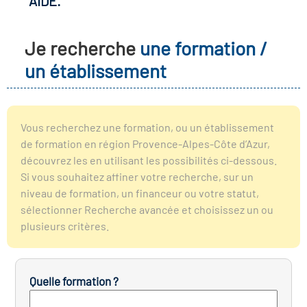
AIDE.
r les métiers
oire des métiers en
Je recherche
une formation /
r
un établissement
oire des transitions
fres clés métiers et
s
oire de l'Economie
Vous recherchez une formation, ou un établissement
et Solidaire (ESS)
de formation en région Provence-Alpes-Côte d’Azur,
un lieu d'information ou
découvrez les en utilisant les possibilités ci-dessous.
mpagnement
Si vous souhaitez affiner votre recherche, sur un
oire du secteur sanitaire
niveau de formation, un financeur ou votre statut,
sélectionner Recherche avancée et choisissez un ou
plusieurs critères.
oire de l'Industrie
Quelle formation ?
toire emploi-formation