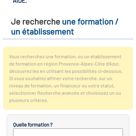
AIDE.
r les métiers
oire des métiers en
Je recherche
une formation /
r
un établissement
fres clés métiers et
oire de l'Economie
s
et Solidaire (ESS)
Vous recherchez une formation, ou un établissement
de formation en région Provence-Alpes-Côte d’Azur,
un lieu d'information ou
découvrez les en utilisant les possibilités ci-dessous.
oire du secteur sanitaire
mpagnement
Si vous souhaitez affiner votre recherche, sur un
niveau de formation, un financeur ou votre statut,
sélectionner Recherche avancée et choisissez un ou
oire de l'Industrie
plusieurs critères.
toire emploi-formation
Quelle formation ?
icap