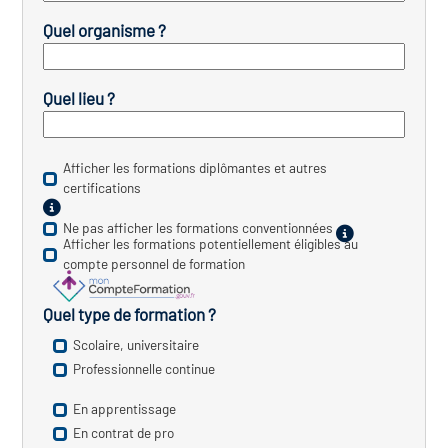
Quel organisme ?
vatoire des transitions
s de construction)
Quel lieu ?
vatoire des secteurs
(en
 construction)
Afficher les formations diplômantes et autres
certifications
Ne pas afficher les formations conventionnées
Afficher les formations potentiellement éligibles au
compte personnel de formation
Quel type de formation ?
Scolaire, universitaire
Professionnelle continue
En apprentissage
En contrat de pro