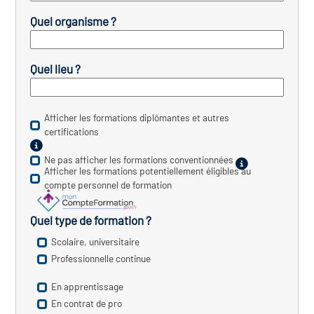
icap
Quel organisme ?
vatoire des secteurs
(en
 construction)
Quel lieu ?
Afficher les formations diplômantes et autres
certifications
Ne pas afficher les formations conventionnées
Afficher les formations potentiellement éligibles au
compte personnel de formation
Quel type de formation ?
Scolaire, universitaire
Professionnelle continue
En apprentissage
En contrat de pro