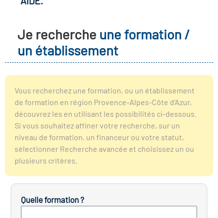
AIDE.
r les métiers
oire des métiers en
Je recherche
une formation /
r
un établissement
oire des transitions
fres clés métiers et
s
oire de l'Economie
Vous recherchez une formation, ou un établissement
et Solidaire (ESS)
de formation en région Provence-Alpes-Côte d’Azur,
un lieu d'information ou
découvrez les en utilisant les possibilités ci-dessous.
mpagnement
Si vous souhaitez affiner votre recherche, sur un
oire du secteur sanitaire
niveau de formation, un financeur ou votre statut,
sélectionner Recherche avancée et choisissez un ou
plusieurs critères.
oire de l'Industrie
Quelle formation ?
toire emploi-formation