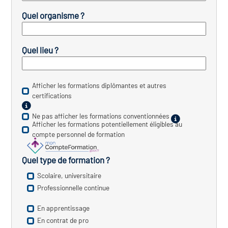
icap
Quel organisme ?
vatoire des secteurs
(en
 construction)
Quel lieu ?
Afficher les formations diplômantes et autres
certifications
Ne pas afficher les formations conventionnées
Afficher les formations potentiellement éligibles au
compte personnel de formation
Quel type de formation ?
Scolaire, universitaire
Professionnelle continue
En apprentissage
En contrat de pro