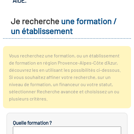
AIDE.
r les métiers
oire des métiers en
Je recherche
une formation /
r
un établissement
oire des transitions
fres clés métiers et
s
oire de l'Economie
Vous recherchez une formation, ou un établissement
et Solidaire (ESS)
de formation en région Provence-Alpes-Côte d’Azur,
un lieu d'information ou
découvrez les en utilisant les possibilités ci-dessous.
mpagnement
Si vous souhaitez affiner votre recherche, sur un
oire du secteur sanitaire
niveau de formation, un financeur ou votre statut,
sélectionner Recherche avancée et choisissez un ou
plusieurs critères.
oire de l'Industrie
Quelle formation ?
toire emploi-formation