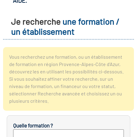
AIDE.
r les métiers
oire des métiers en
Je recherche
une formation /
r
un établissement
fres clés métiers et
oire de l'Economie
s
et Solidaire (ESS)
Vous recherchez une formation, ou un établissement
de formation en région Provence-Alpes-Côte d’Azur,
un lieu d'information ou
découvrez les en utilisant les possibilités ci-dessous.
oire du secteur sanitaire
mpagnement
Si vous souhaitez affiner votre recherche, sur un
niveau de formation, un financeur ou votre statut,
sélectionner Recherche avancée et choisissez un ou
oire de l'Industrie
plusieurs critères.
toire emploi-formation
Quelle formation ?
icap