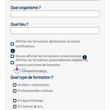
Quel organisme ?
vatoire des transitions
s de construction)
Quel lieu ?
vatoire des secteurs
(en
 construction)
Afficher les formations diplômantes et autres
certifications
Ne pas afficher les formations conventionnées
Afficher les formations potentiellement éligibles au
compte personnel de formation
Quel type de formation ?
Scolaire, universitaire
Professionnelle continue
En apprentissage
En contrat de pro