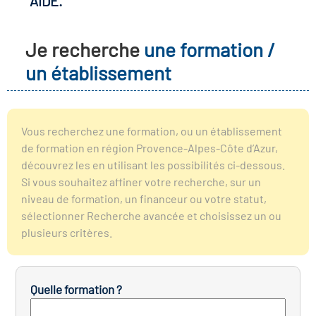
AIDE.
r les métiers
oire des métiers en
Je recherche
une formation /
r
un établissement
fres clés métiers et
oire de l'Economie
s
et Solidaire (ESS)
Vous recherchez une formation, ou un établissement
de formation en région Provence-Alpes-Côte d’Azur,
un lieu d'information ou
découvrez les en utilisant les possibilités ci-dessous.
oire du secteur sanitaire
mpagnement
Si vous souhaitez affiner votre recherche, sur un
niveau de formation, un financeur ou votre statut,
sélectionner Recherche avancée et choisissez un ou
oire de l'Industrie
plusieurs critères.
toire emploi-formation
Quelle formation ?
icap