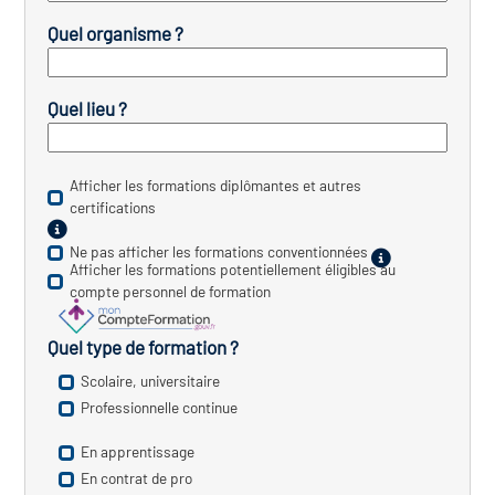
Quel organisme ?
vatoire des transitions
s de construction)
Quel lieu ?
vatoire des secteurs
(en
 construction)
Afficher les formations diplômantes et autres
certifications
Ne pas afficher les formations conventionnées
Afficher les formations potentiellement éligibles au
compte personnel de formation
Quel type de formation ?
Scolaire, universitaire
Professionnelle continue
En apprentissage
En contrat de pro