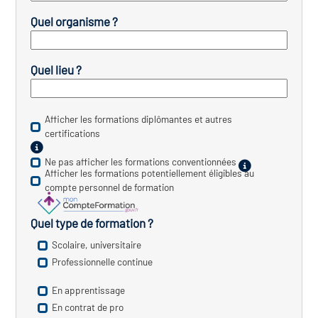
icap
Quel organisme ?
vatoire des secteurs
(en
 construction)
Quel lieu ?
Afficher les formations diplômantes et autres
certifications
Ne pas afficher les formations conventionnées
Afficher les formations potentiellement éligibles au
compte personnel de formation
Quel type de formation ?
Scolaire, universitaire
Professionnelle continue
En apprentissage
En contrat de pro