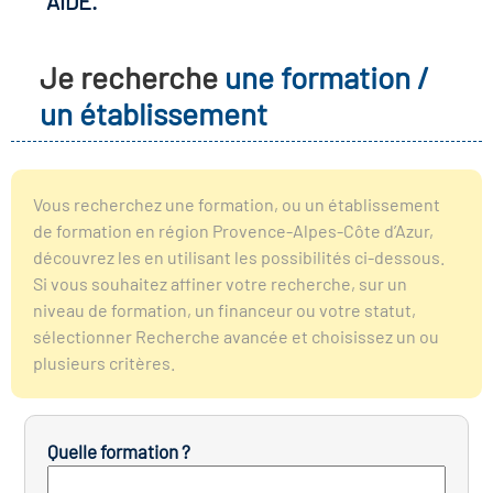
AIDE.
r les métiers
oire des métiers en
Je recherche
une formation /
r
un établissement
oire des transitions
fres clés métiers et
s
oire de l'Economie
Vous recherchez une formation, ou un établissement
et Solidaire (ESS)
de formation en région Provence-Alpes-Côte d’Azur,
un lieu d'information ou
découvrez les en utilisant les possibilités ci-dessous.
mpagnement
Si vous souhaitez affiner votre recherche, sur un
oire du secteur sanitaire
niveau de formation, un financeur ou votre statut,
sélectionner Recherche avancée et choisissez un ou
plusieurs critères.
oire de l'Industrie
Quelle formation ?
toire emploi-formation