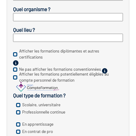
icap
Quel organisme ?
vatoire des secteurs
(en
 construction)
Quel lieu ?
Afficher les formations diplômantes et autres
certifications
Ne pas afficher les formations conventionnées
Afficher les formations potentiellement éligibles au
compte personnel de formation
Quel type de formation ?
Scolaire, universitaire
Professionnelle continue
En apprentissage
En contrat de pro