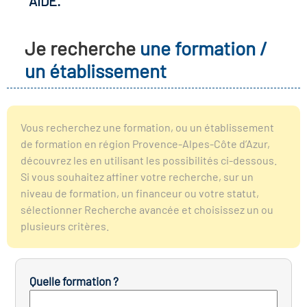
AIDE.
r les métiers
oire des métiers en
Je recherche
une formation /
r
un établissement
oire des transitions
fres clés métiers et
s
oire de l'Economie
Vous recherchez une formation, ou un établissement
et Solidaire (ESS)
de formation en région Provence-Alpes-Côte d’Azur,
un lieu d'information ou
découvrez les en utilisant les possibilités ci-dessous.
mpagnement
Si vous souhaitez affiner votre recherche, sur un
oire du secteur sanitaire
niveau de formation, un financeur ou votre statut,
sélectionner Recherche avancée et choisissez un ou
plusieurs critères.
oire de l'Industrie
Quelle formation ?
toire emploi-formation