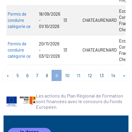
Ecole 
Permis de
18/09/2026
Condui
conduire
-
13
CHATEAURENARD
França
catégorie ce
01/10/2026
Cherri
Ecole 
Permis de
20/11/2026
Condui
conduire
-
13
CHATEAURENARD
França
catégorie ce
03/12/2026
Cherri
«
5
6
7
8
9
10
11
12
13
14
»
Les actions du Plan Régional de Formation
sont financées avec le concours du Fonds
Européen