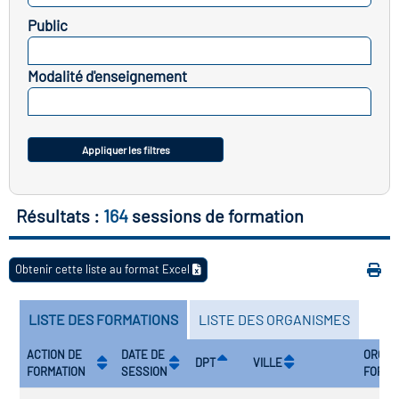
Public
vatoire des transitions
SELECTIONNEZ
s de construction)
Modalité d'enseignement
SELECTIONNEZ
vatoire des secteurs
(en
 construction)
Appliquer les filtres
Résultats :
164
sessions de formation
Obtenir cette liste au format Excel
LISTE DES FORMATIONS
LISTE DES ORGANISMES
ACTION DE
DATE DE
ORGAN
DPT
VILLE
FORMATION
SESSION
FORMA