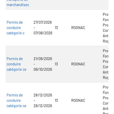
marchandises
Promo
Format
Permis de
27/07/2026
Profes
conduire
-
13
ROGNAC
Contin
catégorie c
07/08/2026
Anten
Rogna
Promo
Format
Permis de
21/09/2026
Profes
conduire
-
13
ROGNAC
Contin
catégorie ce
09/10/2026
Anten
Rogna
Promo
Format
Permis de
28/12/2026
Profes
conduire
-
13
ROGNAC
Contin
catégorie ce
28/12/2026
Anten
Rogna