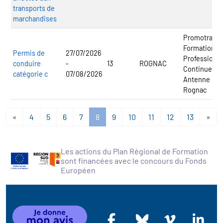
transports de
marchandises
Promotrans
Formation
Permis de
27/07/2026
Professionne
conduire
-
13
ROGNAC
Continue -
catégorie c
07/08/2026
Antenne
Rognac
«
4
5
6
7
8
9
10
11
12
13
»
Les actions du Plan Régional de Formation
sont financées avec le concours du Fonds
Européen