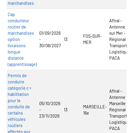
marchandises
Cap
conducteur
Aftral -
routier de
Antenne Fos
marchandises
01/09/2026
sur Mer - CF
FOS-SUR-
option
-
13
Régional
MER
livraisons
30/06/2027
Transport
longue
Logistique
distance
PACA
(apprentissage)
Permis de
conduire
catégorie c +
Aftral -
habilitation
Antenne
pour la
05/10/2026
Marseille - C
conduite de
MARSEILLE-
-
13
Régional
certains
16e
23/11/2026
Transport
véhicules
Logistique
routiers
PACA
affectés aux