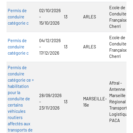
Ecole de
Permis de
02/10/2026
Conduite
conduire
-
13
ARLES
Française
catégorie c
15/10/2026
Cherri
Ecole de
Permis de
04/12/2026
Conduite
conduire
-
13
ARLES
Française
catégorie c
17/12/2026
Cherri
Permis de
conduire
catégorie ce +
Aftral -
habilitation
Antenne
pour la
28/09/2026
Marseille - C
conduite de
MARSEILLE-
-
13
Régional
certains
16e
23/11/2026
Transport
véhicules
Logistique
routiers
PACA
affectés aux
transports de