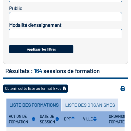
icap
Public
SELECTIONNEZ
vatoire des secteurs
(en
Modalité d'enseignement
 construction)
SELECTIONNEZ
Appliquer les filtres
Résultats :
164
sessions de formation
Obtenir cette liste au format Excel
LISTE DES FORMATIONS
LISTE DES ORGANISMES
ACTION DE
DATE DE
ORGANISME
DPT
VILLE
FORMATION
SESSION
FORMATEUR