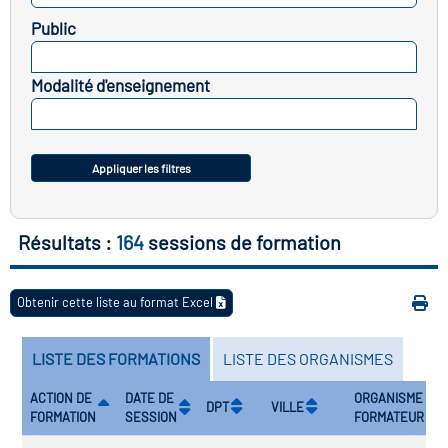
Public
vatoire des transitions
SELECTIONNEZ
s de construction)
Modalité d'enseignement
SELECTIONNEZ
vatoire des secteurs
(en
 construction)
Appliquer les filtres
Résultats :
164
sessions de formation
Obtenir cette liste au format Excel
LISTE DES FORMATIONS
LISTE DES ORGANISMES
ACTION DE
DATE DE
ORGANISME
DPT
VILLE
FORMATION
SESSION
FORMATEUR