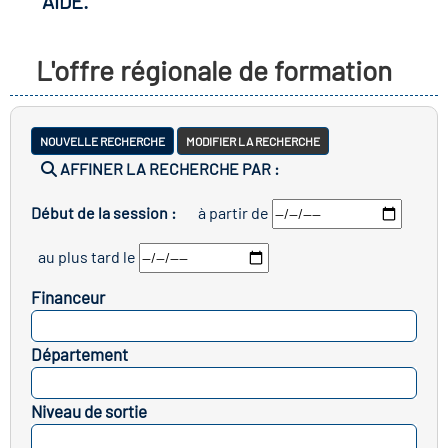
AIDE.
r les métiers
oire des métiers en
L'offre régionale de formation
r
fres clés métiers et
oire de l'Economie
NOUVELLE RECHERCHE
MODIFIER LA RECHERCHE
s
AFFINER LA RECHERCHE PAR :
et Solidaire (ESS)
Début de la session :
à partir de
un lieu d'information ou
oire du secteur sanitaire
au plus tard le
mpagnement
Financeur
oire de l'Industrie
SELECTIONNEZ
Département
SELECTIONNEZ
toire emploi-formation
Niveau de sortie
icap
SELECTIONNEZ