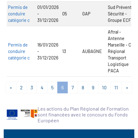
Permis de
01/01/2026
Sud Prévention
conduire
-
05
GAP
Sécurité -
catégorie c
31/12/2026
Groupe ECF
Aftral -
Antenne
Permis de
16/01/2026
Marseille - CFA
conduire
-
13
AUBAGNE
Régional
catégorie c
31/12/2026
Transport
Logistique
PACA
«
2
3
4
5
6
7
8
9
10
11
»
Les actions du Plan Régional de Formation
sont financées avec le concours du Fonds
Européen