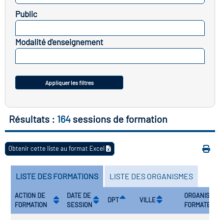
icap
Public
SELECTIONNEZ
vatoire des secteurs
(en
Modalité d'enseignement
 construction)
SELECTIONNEZ
Appliquer les filtres
Résultats :
164
sessions de formation
Obtenir cette liste au format Excel
LISTE DES FORMATIONS
LISTE DES ORGANISMES
ACTION DE
DATE DE
ORGANISME
DPT
VILLE
FORMATION
SESSION
FORMATEUR