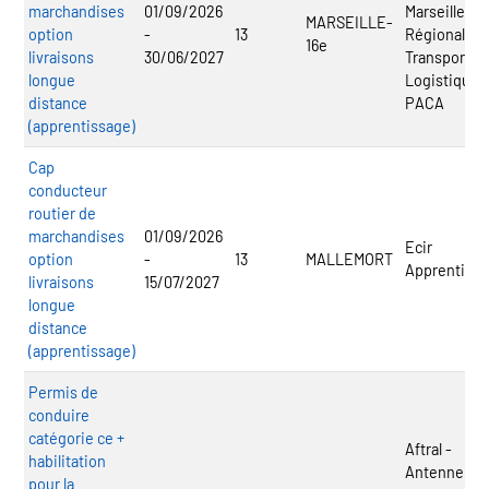
marchandises
01/09/2026
Marseille - 
MARSEILLE-
option
-
13
Régional
16e
livraisons
30/06/2027
Transport
longue
Logistique
distance
PACA
(apprentissage)
Cap
conducteur
routier de
marchandises
01/09/2026
Ecir
option
-
13
MALLEMORT
Apprentiss
livraisons
15/07/2027
longue
distance
(apprentissage)
Permis de
conduire
catégorie ce +
Aftral -
habilitation
Antenne
pour la