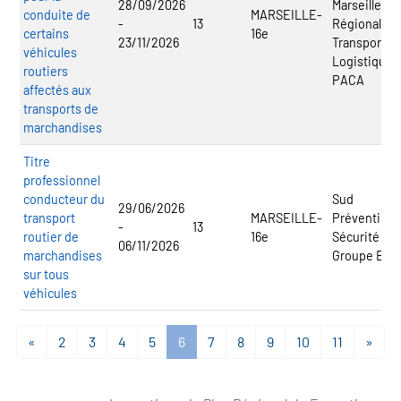
28/09/2026
Marseille - 
conduite de
MARSEILLE-
-
13
Régional
certains
16e
23/11/2026
Transport
véhicules
Logistique
routiers
PACA
affectés aux
transports de
marchandises
Titre
professionnel
conducteur du
Sud
29/06/2026
transport
MARSEILLE-
Prévention
-
13
routier de
16e
Sécurité -
06/11/2026
marchandises
Groupe ECF
sur tous
véhicules
«
2
3
4
5
6
7
8
9
10
11
»