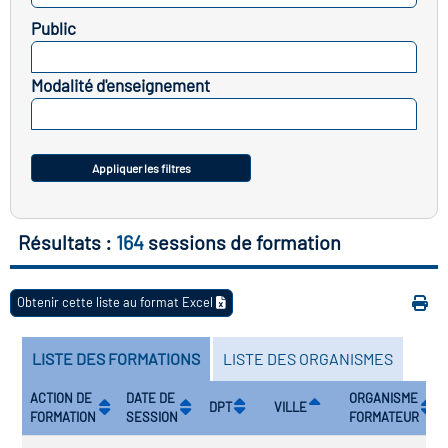
icap
Public
SELECTIONNEZ
vatoire des secteurs
(en
Modalité d'enseignement
 construction)
SELECTIONNEZ
Appliquer les filtres
Résultats :
164
sessions de formation
Obtenir cette liste au format Excel
LISTE DES FORMATIONS
LISTE DES ORGANISMES
ACTION DE
DATE DE
ORGANISME
DPT
VILLE
FORMATION
SESSION
FORMATEUR