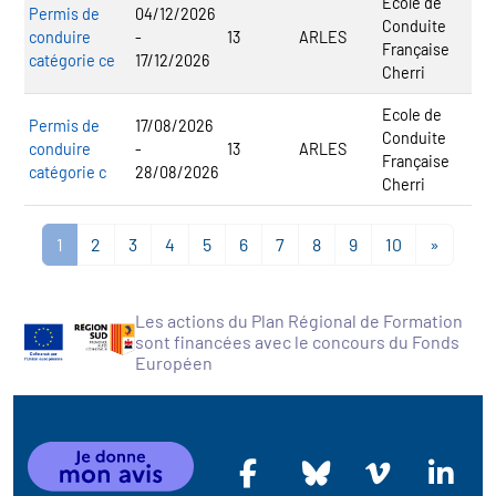
Ecole de
Permis de
04/12/2026
Conduite
conduire
-
13
ARLES
Française
catégorie ce
17/12/2026
Cherri
Ecole de
Permis de
17/08/2026
Conduite
conduire
-
13
ARLES
Française
catégorie c
28/08/2026
Cherri
1
2
3
4
5
6
7
8
9
10
»
Les actions du Plan Régional de Formation
sont financées avec le concours du Fonds
Européen